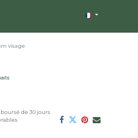
nnovations
Contact
um visage
haits
mboursé de 30 jours
vrables