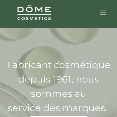
Fabricant cosmétique
depuis 1961, nous
sommes au
service des marques.